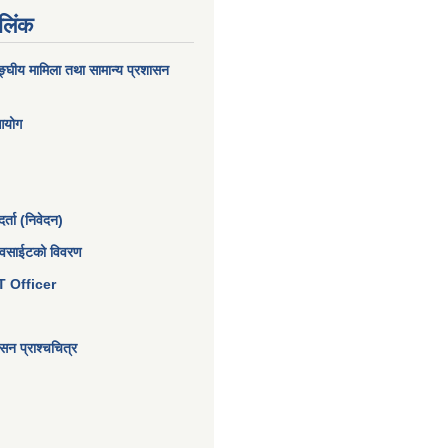
 लिंक
घीय मामिला तथा सामान्य प्रशासन
 आयोग
्ता (निवेदन)
ेवसाईटको विवरण
 IT Officer
न प्राश्चचित्र