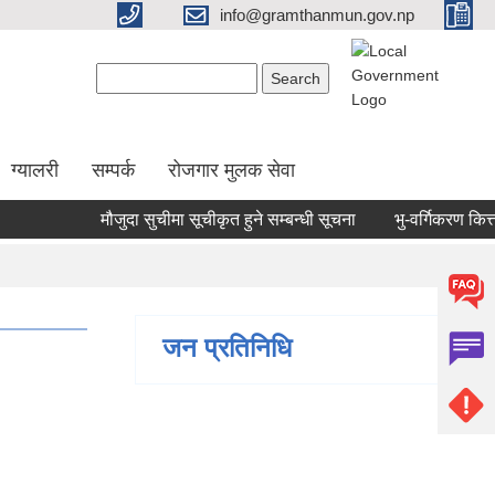
info@gramthanmun.gov.np
Search form
Search
ग्यालरी
सम्पर्क
रोजगार मुलक सेवा
मौजुदा सुचीमा सूचीकृत हुने सम्बन्धी सूचना
भु-वर्गिकरण कित्तागत
जन प्रतिनिधि