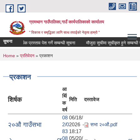
Skip to main content
ग्रामथान गाउँपालिका,गाउँ कार्यपालिकाको कार्यालय
" विकास र समृद्धिका लागि साथ तपाईको नेतृत्व हाम्रो "
सुचना
 तथा आर्थिक प्रस्ताव पेश गर्ने सम्बन्धी सूचना
मौजुदा सुचीमा सूचीकृत हुने सम्बन्धी सूचन
You are here
Home
»
प्रतिवेदन
» प्रकाशन
प्रकाशन
आ
र्थि
शिर्षक
मिति
दस्तावेज
क
वर्ष
08
06/18/
२०औ गाउँसभा
2/0
2026 -
सभा २०औ.pdf
83
18:17
08
05/20/