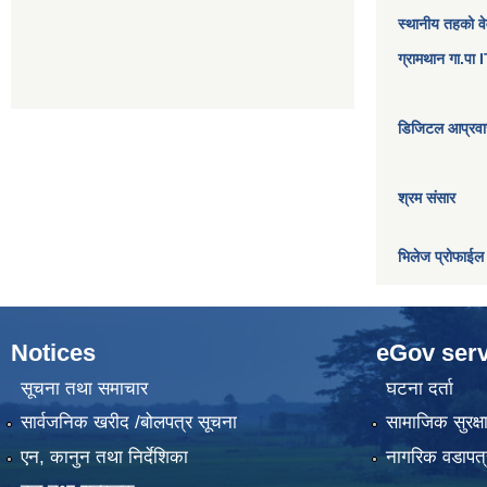
स्थानीय तहको व
ग्रामथान गा.पा
डिजिटल आप्रवास
श्रम संसार
भिलेज प्रोफाईल
Notices
eGov serv
सूचना तथा समाचार
घटना दर्ता
सार्वजनिक खरीद /बोलपत्र सूचना
सामाजिक सुरक्ष
एन, कानुन तथा निर्देशिका
नागरिक वडापत्