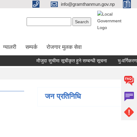
info@gramthanmun.gov.np
Search form
Search
ग्यालरी
सम्पर्क
रोजगार मुलक सेवा
मौजुदा सुचीमा सूचीकृत हुने सम्बन्धी सूचना
भु-वर्गिकरण कित्
जन प्रतिनिधि