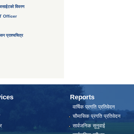
ेवसाईटको विवरण
 IT Officer
न प्राश्चचित्र
ices
Reports
वार्षिक प्रगति प्रतिवेदन
ा
चौमासिक प्रगति प्रतिवेदन
र
सार्वजनिक सुनुवाई