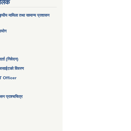
 लिंक
घीय मामिला तथा सामान्य प्रशासन
 आयोग
्ता (निवेदन)
ेवसाईटको विवरण
 IT Officer
न प्राश्चचित्र