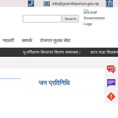
info@gramthanmun.gov.np
Search form
Search
ग्यालरी
सम्पर्क
रोजगार मुलक सेवा
भु-वर्गिकरण कित्तागत विवरण सम्बन्धमा।
सटर भाडा शिलबन्दी आ
जन प्रतिनिधि