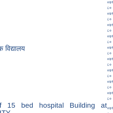
०७
८०
०७
८०
०७
८०
०७
८०
क विद्यालय
०७
८०
०७
८०
०७
८०
०७
८०
०७
८०
f 15 bed hospital Building at
०७
ITY