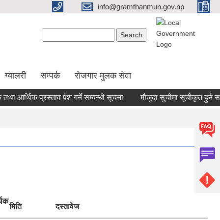
info@gramthanmun.gov.np
Search form
Search
ग्यालरी
सम्पर्क
रोजगार मुलक सेवा
र्थिक प्रस्ताव पेश गर्ने सम्बन्धी सूचना
मौजुदा सुचीमा सूचीकृत हुने सम्बन्धी
थिक
मिति
दस्तावेज