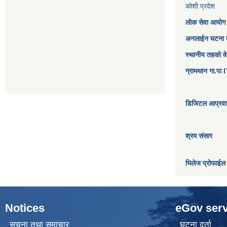
कोशी प्रदेश
लोक सेवा आयोग
अनलाईन घटना दर
स्थानीय तहको व
ग्रामथान गा.पा
डिजिटल आप्रवास
श्रम संसार
भिलेज प्रोफाईल
Notices
eGov serv
सूचना तथा समाचार
घटना दर्ता