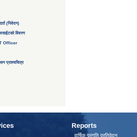
्ता (निवेदन)
ेवसाईटको विवरण
 IT Officer
न प्राश्चचित्र
ices
Reports
वार्षिक प्रगति प्रतिवेदन