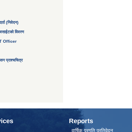
्ता (निवेदन)
ेवसाईटको विवरण
 IT Officer
न प्राश्चचित्र
ices
Reports
वार्षिक प्रगति प्रतिवेदन