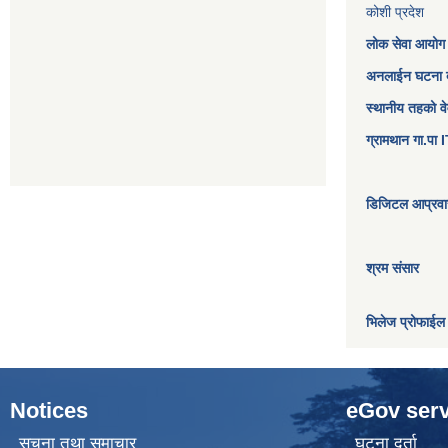
कोशी प्रदेश
लोक सेवा आयोग
अनलाईन घटना दर
स्थानीय तहको व
ग्रामथान गा.पा
डिजिटल आप्रवास
श्रम संसार
भिलेज प्रोफाईल
Notices
eGov serv
सूचना तथा समाचार
घटना दर्ता